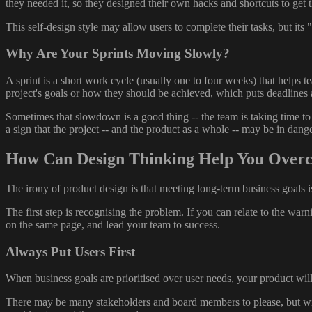
they needed it, so they designed their own hacks and shortcuts to get 
This self-design style may allow users to complete their tasks, but it
Why Are Your Sprints Moving Slowly?
A sprint is a short work cycle (usually one to four weeks) that helps
project's goals or how they should be achieved, which puts deadlines 
Sometimes that slowdown is a good thing -- the team is taking time t
a sign that the project -- and the product as a whole -- may be in dange
How Can Design Thinking Help You Over
The irony of product design is that meeting long-term business goals i
The first step is recognising the problem. If you can relate to the wa
on the same page, and lead your team to success.
Always Put Users First
When business goals are prioritised over user needs, your product wi
There may be many stakeholders and board members to please, but with