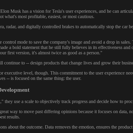
t. Elon Musk has a vision for Tesla's user experiences, and he can arti
t what's most profitable, easiest, or most cautious.
ra, radar, and digitally controlled brakes to automatically stop the car b
 control mode to save the company's image and avoid a drop in sales. 
ade a bold statement that he still fully believes in its effectiveness an
r first version, it's almost twice as good as a person."
will continue to -- design products that change lives and grow their busin
 executive level, though. This commitment to the user experience needs
 -- is focused on the same thing: the user.
 Development
" they use a scale to objectively track progress and decide how to proce
a great way to move past differing opinions because it focuses on data, n
st results.
nions about the outcome. Data removes the emotion, ensures the product i