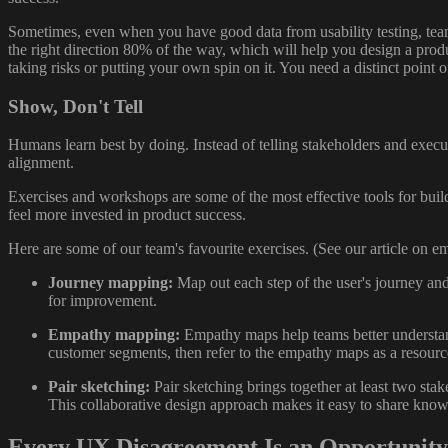
Sometimes, even when you have good data from usability testing, team 
the right direction 80% of the way, which will help you design a produc
taking risks or putting your own spin on it. You need a distinct poin
Show, Don't Tell
Humans learn best by doing. Instead of telling stakeholders and exec
alignment.
Exercises and workshops are some of the most effective tools for bui
feel more invested in product success.
Here are some of our team's favourite exercises. (See our article on e
Journey mapping:
Map out each step of the user's journey and
for improvement.
Empathy mapping:
Empathy maps help teams better understand t
customer segments, then refer to the empathy maps as a resourc
Pair sketching:
Pair sketching brings together at least two stake
This collaborative design approach makes it easy to share knowle
Every UX Disagreement Is an Opportunity