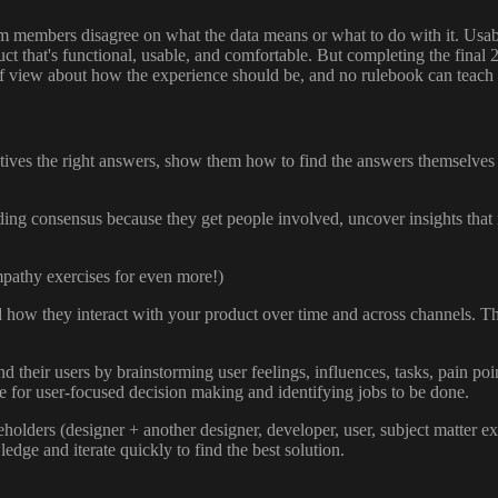
members disagree on what the data means or what to do with it. Usabili
t that's functional, usable, and comfortable. But completing the final 2
t of view about how the experience should be, and no rulebook can teach 
utives the right answers, show them how to find the answers themselve
lding consensus because they get people involved, uncover insights th
mpathy exercises for even more!)
 how they interact with your product over time and across channels. This
heir users by brainstorming user feelings, influences, tasks, pain point
e for user-focused decision making and identifying jobs to be done.
holders (designer + another designer, developer, user, subject matter exp
dge and iterate quickly to find the best solution.