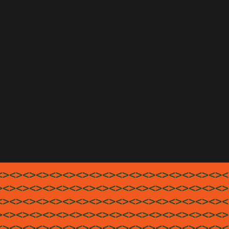
<><><><><><><><><><><><><><><><><><
><><><><><><><><><><><><><><><><><>
<><><><><><><><><><><><><><><><><><
><><><><><><><><><><><><><><><><><>
<><><><><><><><><><><><><><><><><><