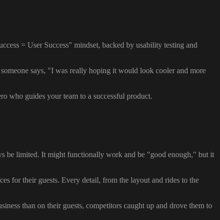
uccess = User Success" mindset, backed by usability testing and
n someone says, "I was really hoping it would look cooler and more
ero who guides your team to a successful product.
s be limited. It might functionally work and be "good enough," but it
 for their guests. Every detail, from the layout and rides to the
usiness than on their guests, competitors caught up and drove them to