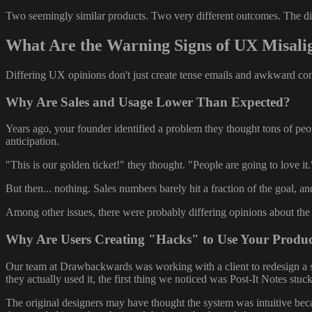
Two seemingly similar products. Two very different outcomes. The dif
What Are the Warning Signs of UX Misal
Differing UX opinions don't just create tense emails and awkward con
Why Are Sales and Usage Lower Than Expected?
Years ago, your founder identified a problem they thought tons of peop
anticipation.
"This is our golden ticket!" they thought. "People are going to love it.
But then... nothing. Sales numbers barely hit a fraction of the goal, a
Among other issues, there were probably differing opinions about the 
Why Are Users Creating "Hacks" to Use Your Produ
Our team at Drawbackwards was working with a client to redesign a s
they actually used it, the first thing we noticed was Post-It Notes stuc
The original designers may have thought the system was intuitive beca