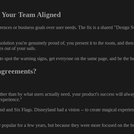
 Your Team Aligned
ences or business goals over user needs. The fix is a shared "Design S
olution you're genuinely proud of, you present it to the room, and the
es out of your sails.
to spot the warning signs, get everyone on the same page, and be the h
agreements?
er than by what users actually need, your product's success will alway
 experience."
 and Six Flags. Disneyland had a vision -- to create magical experiences
re popular for a few years, but because they were more focused on the b