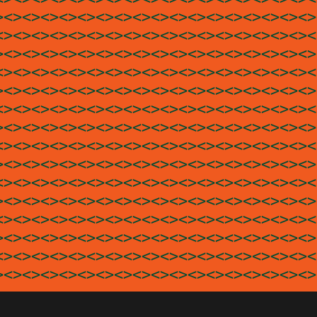
><><><><><><><><><><><><><><><><><>
<><><><><><><><><><><><><><><><><><
><><><><><><><><><><><><><><><><><>
<><><><><><><><><><><><><><><><><><
><><><><><><><><><><><><><><><><><>
<><><><><><><><><><><><><><><><><><
><><><><><><><><><><><><><><><><><>
<><><><><><><><><><><><><><><><><><
><><><><><><><><><><><><><><><><><>
<><><><><><><><><><><><><><><><><><
><><><><><><><><><><><><><><><><><>
<><><><><><><><><><><><><><><><><><
><><><><><><><><><><><><><><><><><>
<><><><><><><><><><><><><><><><><><
><><><><><><><><><><><><><><><><><>