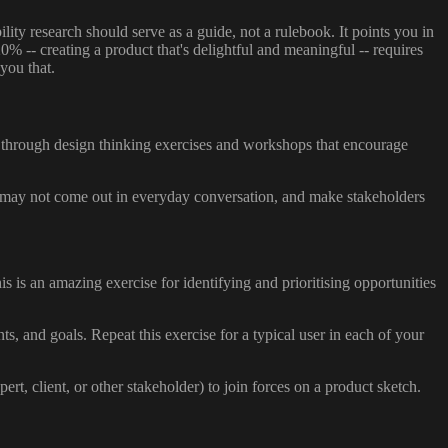
ty research should serve as a guide, not a rulebook. It points you in
0% -- creating a product that's delightful and meaningful -- requires
you that.
s through design thinking exercises and workshops that encourage
at may not come out in everyday conversation, and make stakeholders
 is an amazing exercise for identifying and prioritising opportunities
s, and goals. Repeat this exercise for a typical user in each of your
ert, client, or other stakeholder) to join forces on a product sketch.