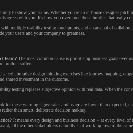
rtunity to show your value. Whether you're an in-house designer pitchi
isagrees with you. It's how you overcome those hurdles that really cou
ith multiple usability testing touchpoints, and an arsenal of collaborat
uide your users and your company to greatness.
ct team?
The most common cause is prioritising business goals over us
he product suffers.
se collaborative design thinking exercises like journey mapping, emp
and shared investment in the outcome.
bility testing replaces subjective opinion with real data. When the con
k for these warning signs: sales and usage are lower than expected, use
rather than smart, deliberate decision making.
ctice?
It means every design and business decision -- at every level of t
oard, all the other stakeholders naturally start working toward the same