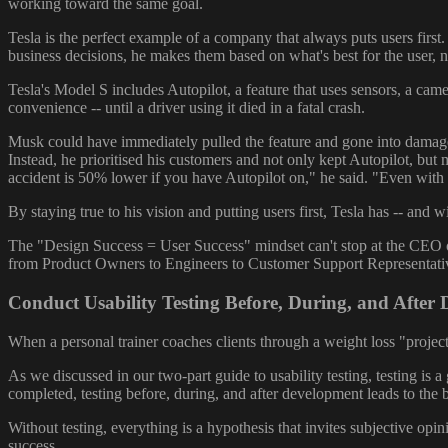
working toward the same goal.
Tesla is the perfect example of a company that always puts users firs
business decisions, he makes them based on what's best for the user, no
Tesla's Model S includes Autopilot, a feature that uses sensors, a came
convenience -- until a driver using it died in a fatal crash.
Musk could have immediately pulled the feature and gone into damage
Instead, he prioritised his customers and not only kept Autopilot, but m
accident is 50% lower if you have Autopilot on," he said. "Even with ou
By staying true to his vision and putting users first, Tesla has -- and 
The "Design Success = User Success" mindset can't stop at the CEO or
from Product Owners to Engineers to Customer Support Representatives
Conduct Usability Testing Before, During, and After
When a personal trainer coaches clients through a weight loss "project,
As we discussed in our two-part guide to usability testing, testing is 
completed, testing before, during, and after development leads to the be
Without testing, everything is a hypothesis that invites subjective opi
success.