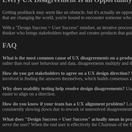
Getting pushback may seem like an obstacle, but it's actually an oppo
that are changing the world, you're bound to encounter someone who d
With a "Design Success = User Success" mindset, an iterative process w
thinker who brings stakeholders together and creates products that g
FAQ
What is the most common cause of UX disagreements on a produ
rather than real user behaviour and data, disagreements multiply and t
How do you get stakeholders to agree on a UX design direction?
U
involved in finding the answers themselves, which builds consensus 
Why does usability testing help resolve design disagreements?
Usa
easier to align on a direction.
How do you know if your team has a UX alignment problem?
Loo
consistently slowing down due to rework or unresolved disagreements 
What does "Design Success = User Success" actually mean in pra
serve the user? When the end user is effectively the Chairman of the B