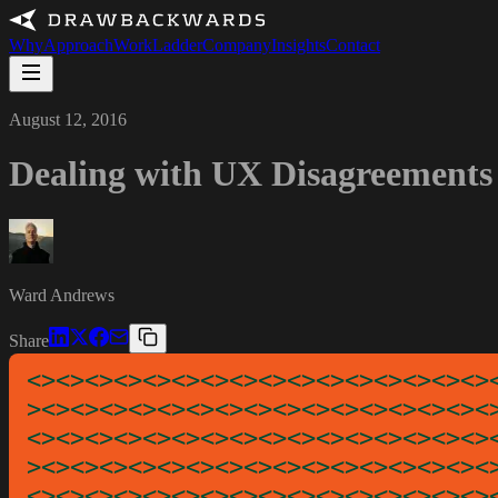
Why
Approach
Work
Ladder
Company
Insights
Contact
August 12, 2016
Dealing with UX Disagreements
Ward Andrews
Share
<><><><><><><><><><><><><><><><>
><><><><><><><><><><><><><><><><
<><><><><><><><><><><><><><><><>
><><><><><><><><><><><><><><><><
<><><><><><><><><><><><><><><><>