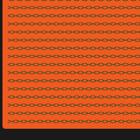
><><><><><><><><><><><><><><><><
<><><><><><><><><><><><><><><><>
><><><><><><><><><><><><><><><><
<><><><><><><><><><><><><><><><>
><><><><><><><><><><><><><><><><
<><><><><><><><><><><><><><><><>
><><><><><><><><><><><><><><><><
<><><><><><><><><><><><><><><><>
><><><><><><><><><><><><><><><><
<><><><><><><><><><><><><><><><>
><><><><><><><><><><><><><><><><
<><><><><><><><><><><><><><><><>
><><><><><><><><><><><><><><><><
<><><><><><><><><><><><><><><><>
><><><><><><><><><><><><><><><><