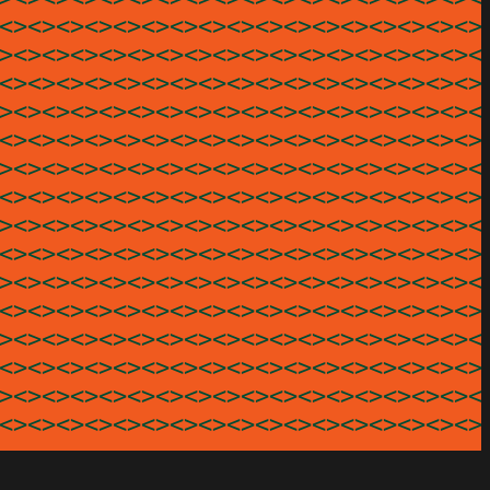
<><><><><><><><><><><><><><><><><><
><><><><><><><><><><><><><><><><><>
<><><><><><><><><><><><><><><><><><
><><><><><><><><><><><><><><><><><>
<><><><><><><><><><><><><><><><><><
><><><><><><><><><><><><><><><><><>
<><><><><><><><><><><><><><><><><><
><><><><><><><><><><><><><><><><><>
<><><><><><><><><><><><><><><><><><
><><><><><><><><><><><><><><><><><>
<><><><><><><><><><><><><><><><><><
><><><><><><><><><><><><><><><><><>
<><><><><><><><><><><><><><><><><><
><><><><><><><><><><><><><><><><><>
<><><><><><><><><><><><><><><><><>