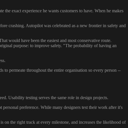
culate the exact experience he wants customers to have. When he makes
efore crashing. Autopilot was celebrated as a new frontier in safety and
That would have been the easiest and most conservative route.
d original purpose: to improve safety. "The probability of having an
ess.
 to permeate throughout the entire organisation so every person --
ed. Usability testing serves the same role in design projects.
ot personal preference. While many designers test their work after it's
s on the right track at every milestone, and increases the likelihood of