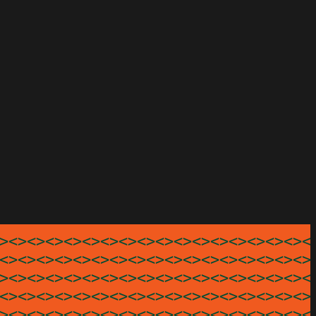
><><><><><><><><><><><><><><><><><>
<><><><><><><><><><><><><><><><><><
><><><><><><><><><><><><><><><><><>
<><><><><><><><><><><><><><><><><><
><><><><><><><><><><><><><><><><><>