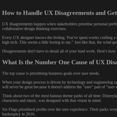
How to Handle UX Disagreements and Get
UX disagreements happen when stakeholders prioritise personal prefer
collaborative design thinking exercises.
Every UX designer knows the feeling. You've spent weeks crafting a s
high tech. This seems a little boring to me." Just like that, the wind go
Disagreements don't have to derail all of your hard work. Here's how 
What Is the Number One Cause of UX Dis
The top cause is prioritising business goals over user needs.
When your design process is driven by technology and engineering rath
will never be great because it doesn't address the "user" part of "user
Think about two of the most famous theme parks of all time: Disneyland
characters and music, was designed with that vision in mind.
Six Flags prioritised profits over the user experience. Their parks we
bankruptcy in 2010.