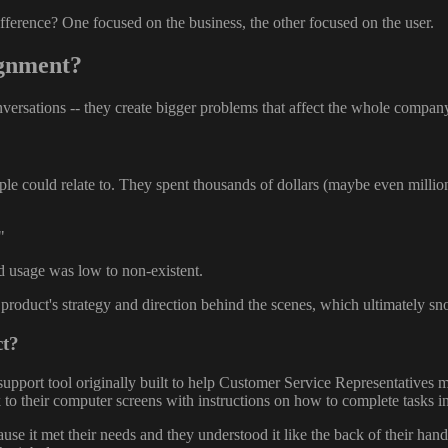
ference? One focused on the business, the other focused on the user.
ignment?
versations -- they create bigger problems that affect the whole compan
le could relate to. They spent thousands of dollars (maybe even millions
"
nd usage was low to non-existent.
product's strategy and direction behind the scenes, which ultimately s
ct?
upport tool originally built to help Customer Service Representatives
k to their computer screens with instructions on how to complete tasks in
use it met their needs and they understood it like the back of their han