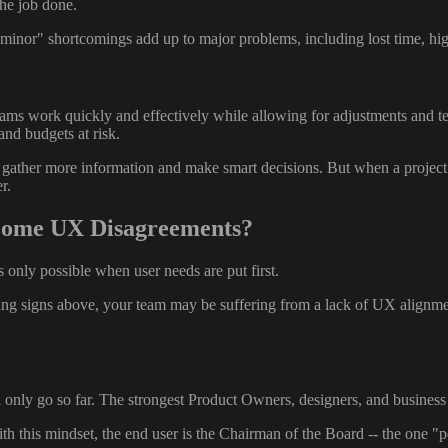
the job done.
s "minor" shortcomings add up to major problems, including lost time, h
 teams work quickly and effectively while allowing for adjustments and 
and budgets at risk.
o gather more information and make smart decisions. But when a project
r.
come UX Disagreements?
s only possible when user needs are put first.
rning signs above, your team may be suffering from a lack of UX alignmen
ll only go so far. The strongest Product Owners, designers, and busine
 this mindset, the end user is the Chairman of the Board -- the one "p