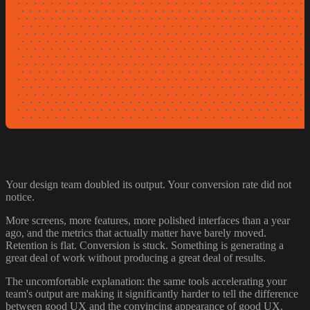
· · · · · · · · · · · · · · · · · · · · · · · · · · · · · · · · · · · ·
 · · · · · · · · · · · · · · · · · · · · · · · · · · · · · · · · · · · 
· · · · · · · · · · · · · · · · · · · · · · · · · · · · · · · · · · · ·
 · · · · · · · · · · · · · · · · · · · · · · · · · · · · · · · · · · · 
· · · · · · · · · · · · · · · · · · · · · · · · · · · · · · · · · · · ·
 · · · · · · · · · · · · · · · · · · · · · · · · · · · · · · · · · · · 
· · · · · · · · · · · · · · · · · · · · · · · · · · · · · · · · · · · ·
 · · · · · · · · · · · · · · · · · · · · · · · · · · · · · · · · · · · 
· · · · · · · · · · · · · · · · · · · · · · · · · · · · · · · · · · · ·
 · · · · · · · · · · · · · · · · · · · · · · · · · · · · · · · · · · · 
· · · · · · · · · · · · · · · · · · · · · · · · · · · · · · · · · · · ·
 · · · · · · · · · · · · · · · · · · · · · · · · · · · · · · · · · · · 
· · · · · · · · · · · · · · · · · · · · · · · · · · · · · · · · · · · ·
 · · · · · · · · · · · · · · · · · · · · · · · · · · · · · · · · · · · 
· · · · · · · · · · · · · · · · · · · · · · · · · · · · · · · · · · · ·
 · · · · · · · · · · · · · · · · · · · · · · · · · · · · · · · · · · ·
Your design team doubled its output. Your conversion rate did not
notice.
More screens, more features, more polished interfaces than a year
ago, and the metrics that actually matter have barely moved.
Retention is flat. Conversion is stuck. Something is generating a
great deal of work without producing a great deal of results.
The uncomfortable explanation: the same tools accelerating your
team's output are making it significantly harder to tell the difference
between good UX and the convincing appearance of good UX.